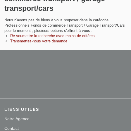
Contact
transport/cars
Extranet
Nous n'avons pas de biens à vous proposer dans la catégorie
Professionnels Fonds de commerce Transport / Garage
Transport/Cars pour le moment , plusieurs options s'offrent à
Estimation
vous :
Re-soumettre la recherche avec moins de critères.
Transmettez-nous votre demande
Avis clients
LIENS UTILES
Notre Agence