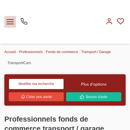
Accueil
Professionnels
Fonds de commerce
Transport / Garage
Ventes
Transport/Cars
Locations
Plus d'options
Modifier ma recherche
Expertise
Créer une alerte
Besoin d'aide
Nos métiers
Professionnels fonds de
L'agence
commerce transport / garage