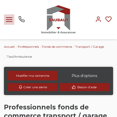
Accueil
Professionnels
Fonds de commerce
Transport / Garage
Ventes
Taxi/Ambulance
Locations
Plus d'options
Modifier ma recherche
Expertise
Créer une alerte
Besoin d'aide
Nos métiers
Professionnels fonds de
L'agence
commerce transport / garage