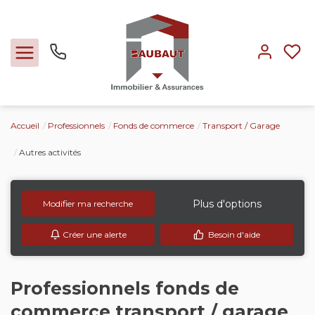
Accueil
Professionnels
Fonds de commerce
Transport / Garage
Ventes
Autres activités
Locations
Plus d'options
Modifier ma recherche
Expertise
Créer une alerte
Besoin d'aide
Nos métiers
Professionnels fonds de
L'agence
commerce transport / garage