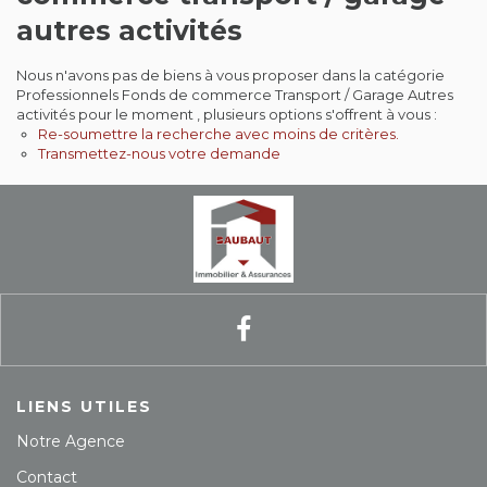
autres activités
Contact
Nous n'avons pas de biens à vous proposer dans la catégorie
Extranet
Professionnels Fonds de commerce Transport / Garage Autres
activités pour le moment , plusieurs options s'offrent à vous :
Re-soumettre la recherche avec moins de critères.
Estimation
Transmettez-nous votre demande
Avis clients
LIENS UTILES
Notre Agence
Contact