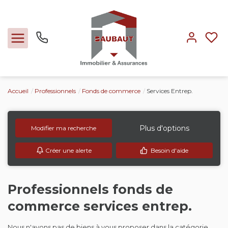
Accueil
Professionnels
Fonds de commerce
Services Entrep.
Ventes
Locations
Plus d'options
Modifier ma recherche
Créer une alerte
Besoin d'aide
Expertise
Nos métiers
Professionnels fonds de
commerce services entrep.
L'agence
Nous n'avons pas de biens à vous proposer dans la catégorie