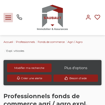
Accueil
Professionnels
Fonds de commerce
Agri / Agro
Ventes
Expl. viticoles
Locations
Plus d'options
Modifier ma recherche
Expertise
Créer une alerte
Besoin d'aide
Nos métiers
Professionnels fonds de
L'agence
commerce agri / agro expl.