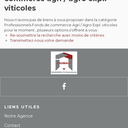
viticoles
Contact
Nous n'avons pas de biens à vous proposer dans la catégorie
Extranet
Professionnels Fonds de commerce Agri / Agro Expl. viticoles
pour le moment , plusieurs options s'offrent à vous :
Re-soumettre la recherche avec moins de critères.
Estimation
Transmettez-nous votre demande
Avis clients
LIENS UTILES
Notre Agence
Contact