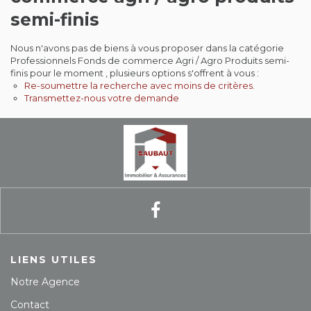
semi-finis
Contact
Nous n'avons pas de biens à vous proposer dans la catégorie
Extranet
Professionnels Fonds de commerce Agri / Agro Produits semi-
finis pour le moment , plusieurs options s'offrent à vous :
Re-soumettre la recherche avec moins de critères.
Estimation
Transmettez-nous votre demande
Avis clients
LIENS UTILES
Notre Agence
Contact