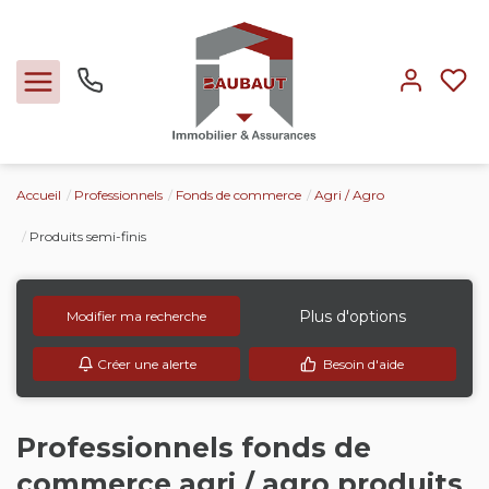
Accueil
Professionnels
Fonds de commerce
Agri / Agro
Ventes
Produits semi-finis
Locations
Plus d'options
Modifier ma recherche
Expertise
Créer une alerte
Besoin d'aide
Nos métiers
Professionnels fonds de
L'agence
commerce agri / agro produits