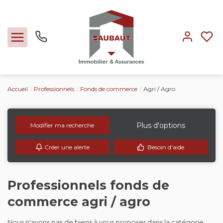
Accueil
Professionnels
Fonds de commerce
Agri / Agro
Ventes
Locations
Plus d'options
Modifier ma recherche
Créer une alerte
Besoin d'aide
Expertise
Nos métiers
Professionnels fonds de
commerce agri / agro
L'agence
Nous n'avons pas de biens à vous proposer dans la catégorie