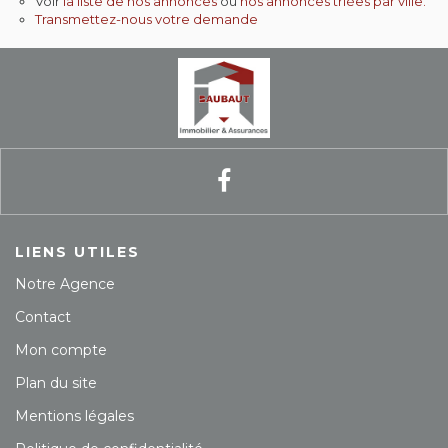
Voir
la liste de nos annonces
ou
nos annonces triées par ville.
Transmettez-nous votre demande
Contact
Extranet
Estimation
Avis clients
LIENS UTILES
Notre Agence
Contact
Mon compte
Plan du site
Mentions légales