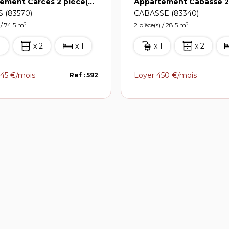
Appartement Carces 2 pièce(s) Traversant 74.54 m2 Meublé avec terrasse
 (83570)
CABASSE (83340)
 / 74.5 m²
2 pièce(s) / 28.5 m²
1
x 2
x 1
x 1
x 2
45 €/mois
Loyer 450 €/mois
Ref : 592