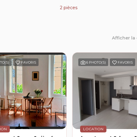
2 pièces
Afficher la
TO(S)
FAVORIS
6 PHOTO(S)
FAVORIS
ION
LOCATION