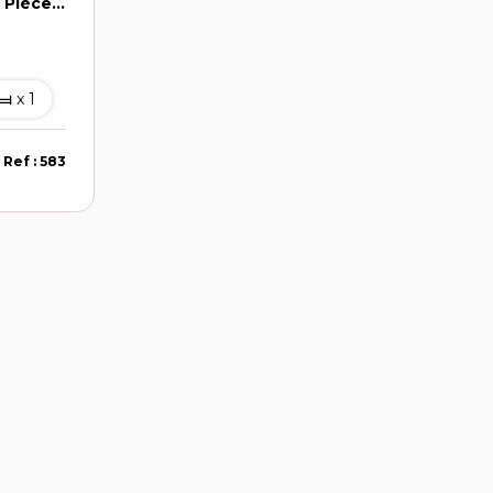
Appartement Cabasse 2 Pièce(s) 28.50m² Avec Cave
x 1
Ref : 583