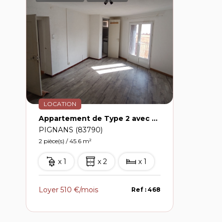
LOCATION
Appartement de Type 2 avec balcon centre du village de PIGNANS 510€
PIGNANS (83790)
2 pièce(s) / 45.6 m²
x 1
x 2
x 1
Loyer 510 €/mois
Ref : 468