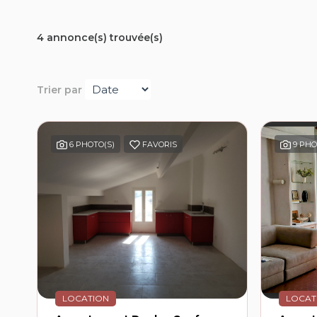
4 annonce(s) trouvée(s)
Trier par
6 PHOTO(S)
FAVORIS
9 PHO
LOCATION
LOCAT