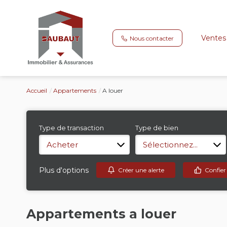
Ventes
Nous contacter
Accueil
Appartements
A louer
Type de transaction
Type de bien
Acheter
Sélectionnez...
Plus d'options
Créer une alerte
Confier
Appartements a louer