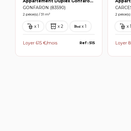
Appartement Duplex Gonfaron 2 pièce(s) 31 m2
GONFARON (83590)
CARCES
2 pièce(s) / 31 m²
2 pièce(s)
x 1
x 2
x 1
x 
Loyer 615 €/mois
Loyer 8
Ref : 515