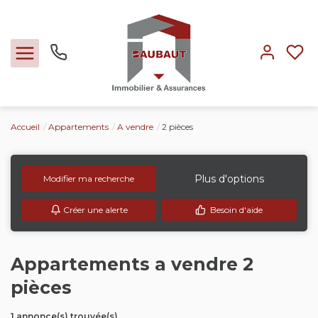
Accueil
Appartements
A vendre
2 pièces
Ventes
Locations
Plus d'options
Modifier ma recherche
Créer une alerte
Besoin d'aide
Expertise
Nos métiers
Appartements a vendre 2
pièces
L'agence
1 annonce(s) trouvée(s)