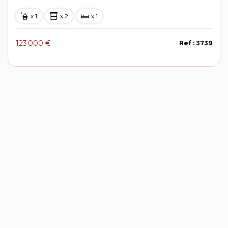
x 1
x 2
x 1
123 000 €
Ref : 3739