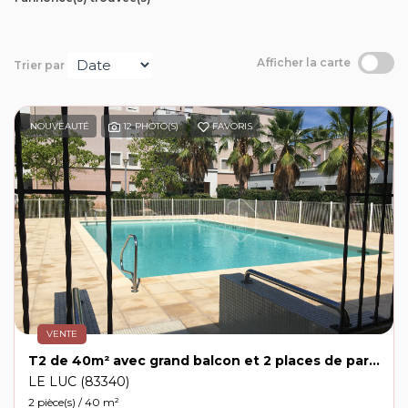
Contact
Afficher la carte
Trier par
Extranet
Estimation
NOUVEAUTÉ
12 PHOTO(S)
FAVORIS
Avis clients
VENTE
T2 de 40m² avec grand balcon et 2 places de parking privatives dans une copropriété calme avec piscine
LE LUC (83340)
2 pièce(s) / 40 m²