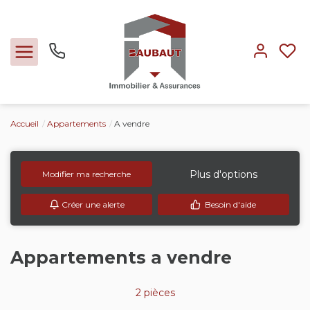
Accueil
Appartements
A vendre
Ventes
Locations
Plus d'options
Modifier ma recherche
Créer une alerte
Besoin d'aide
Expertise
Nos métiers
Appartements a vendre
L'agence
2 pièces