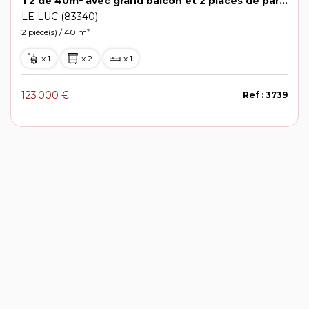
T2 de 40m² avec grand balcon et 2 places de parking privatives dans une copropriété calme avec piscine
LE LUC (83340)
2 pièce(s) / 40 m²
x 1
x 2
x 1
123 000 €
Ref : 3739