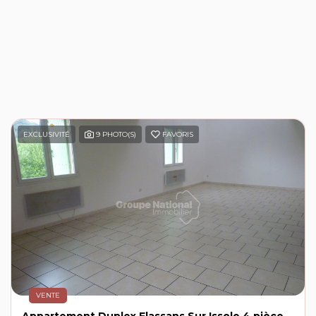
EXCLUSIVITÉ
9 PHOTO(S)
FAVORIS
VENTE
Appartement Duplex Flassans Sur Issole 4 pièce(s) 91 m2