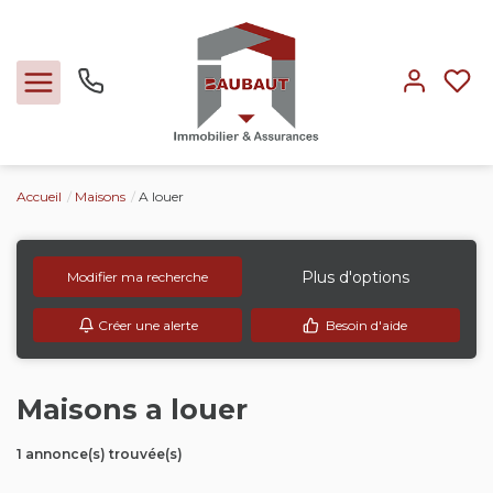
Accueil
Maisons
A louer
Ventes
Locations
Plus d'options
Modifier ma recherche
Créer une alerte
Besoin d'aide
Expertise
Nos métiers
Maisons a louer
1 annonce(s) trouvée(s)
L'agence