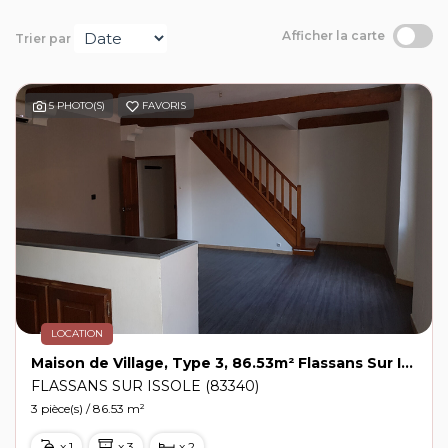
Contact
Afficher la carte
Trier par
Extranet
5 PHOTO(S)
FAVORIS
Estimation
Avis clients
LOCATION
Maison de Village, Type 3, 86.53m² Flassans Sur Issole avec Terrasse
FLASSANS SUR ISSOLE (83340)
3 pièce(s) / 86.53 m²
x 1
x 3
x 2