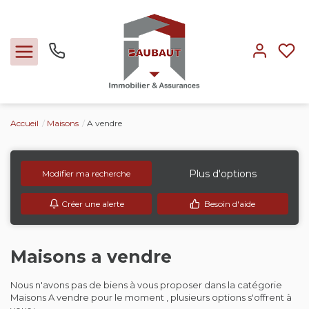
Accueil
Maisons
A vendre
Ventes
Locations
Plus d'options
Modifier ma recherche
Créer une alerte
Besoin d'aide
Expertise
Nos métiers
Maisons a vendre
Nous n'avons pas de biens à vous proposer dans la catégorie
L'agence
Maisons A vendre pour le moment , plusieurs options s'offrent à