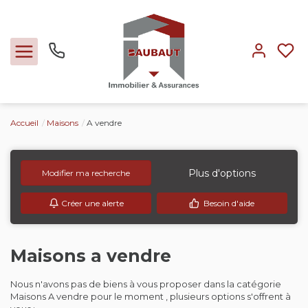
Accueil
Maisons
A vendre
Ventes
Locations
Plus d'options
Modifier ma recherche
Créer une alerte
Besoin d'aide
Expertise
Nos métiers
Maisons a vendre
Nous n'avons pas de biens à vous proposer dans la catégorie
L'agence
Maisons A vendre pour le moment , plusieurs options s'offrent à