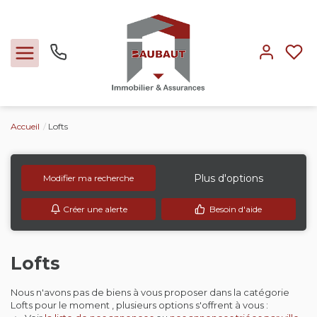
Accueil
Lofts
Ventes
Locations
Plus d'options
Modifier ma recherche
Créer une alerte
Besoin d'aide
Expertise
Nos métiers
Lofts
Nous n'avons pas de biens à vous proposer dans la catégorie
L'agence
Lofts pour le moment , plusieurs options s'offrent à vous :