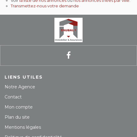
Voir
la liste de nos annonces
ou
nos annonces triées par ville.
Transmettez-nous votre demande
Contact
Extranet
Estimation
Avis clients
LIENS UTILES
Notre Agence
Contact
Mon compte
Plan du site
Mentions légales