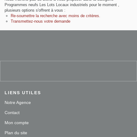
Contact
Programmes neufs Les Lots Locaux industriels pour le moment ,
plusieurs options s'offrent à vous :
Re-soumettre la recherche avec moins de critères.
Extranet
Transmettez-nous votre demande
Estimation
Avis clients
LIENS UTILES
Notre Agence
Contact
Mon compte
Plan du site