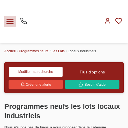
Accueil
Programmes neufs
Les Lots
Locaux industriels
Ventes
Locations
Plus d'options
Modifier ma recherche
Créer une alerte
Besoin d'aide
Expertise
Nos métiers
Programmes neufs les lots
locaux industriels
L'agence
Nous n'avons pas de biens à vous proposer dans la catégorie