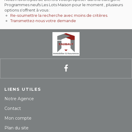
Programmes neufs Les Lots Maison pour le moment , plusieurs
Contact
options s'offrent à vous :
Re-soumettre la recherche avec moins de critères.
Transmettez-nous votre demande
Extranet
Estimation
Avis clients
LIENS UTILES
Notre Agence
Contact
Mon compte
Plan du site