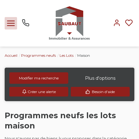
Accueil
Programmes neufs
Les Lots
Maison
Ventes
Locations
Plus d'options
Modifier ma recherche
Créer une alerte
Besoin d'aide
Expertise
Nos métiers
Programmes neufs les lots
maison
L'agence
Nous n'avons pas de biens à vous proposer dans la catégorie