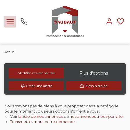
Accueil
Ventes
Locations
Plus d'options
Modifier ma recherche
Créer une alerte
Besoin d'aide
Expertise
Nos métiers
Nous n'avons pas de biens à vous proposer dans la catégorie
pour le moment , plusieurs options s'offrent à vous :
Voir
la liste de nos annonces
ou
nos annonces triées par ville.
L'agence
Transmettez-nous votre demande