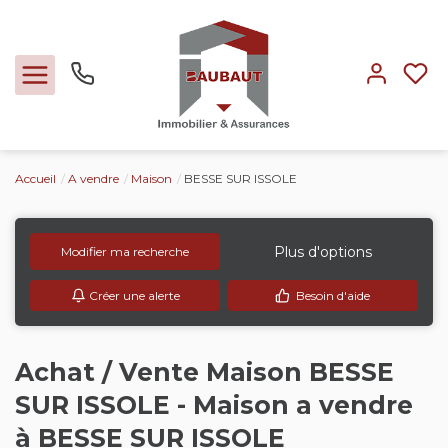
Accueil
A vendre
Maison
BESSE SUR ISSOLE
Ventes
Locations
Plus d'options
Modifier ma recherche
Créer une alerte
Besoin d'aide
Expertise
Nos métiers
Achat / Vente Maison BESSE
SUR ISSOLE - Maison a vendre
L'agence
à BESSE SUR ISSOLE