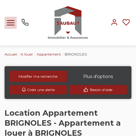
Accueil
A louer
Appartement
BRIGNOLES
Ventes
Locations
Plus d'options
Modifier ma recherche
Créer une alerte
Besoin d'aide
Expertise
Nos métiers
Location Appartement
BRIGNOLES - Appartement a
L'agence
louer à BRIGNOLES