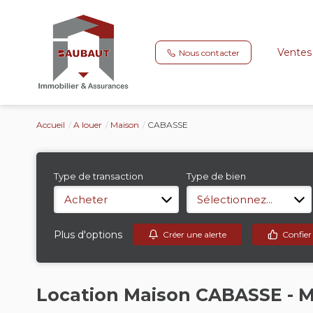
Ventes
Nous contacter
Accueil
A louer
Maison
CABASSE
Type de transaction
Type de bien
Acheter
Sélectionnez...
Plus d'options
Créer une alerte
Confier
Location Maison CABASSE - M