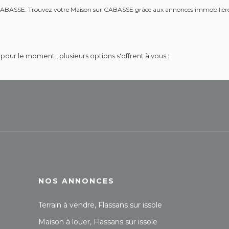
uer CABASSE. Trouvez votre Maison sur CABASSE grâce aux annonces immobiliè
our le moment , plusieurs options s'offrent à vous :
NOS ANNONCES
Terrain à vendre, Flassans sur issole
Maison à louer, Flassans sur issole