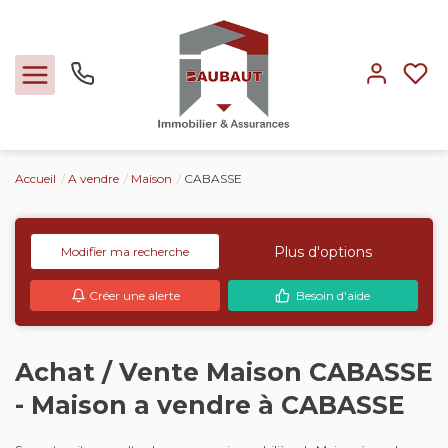
Accueil
A vendre
Maison
CABASSE
Ventes
Locations
Plus d'options
Modifier ma recherche
Créer une alerte
Besoin d'aide
Expertise
Nos métiers
Achat / Vente Maison CABASSE
- Maison a vendre à CABASSE
L'agence