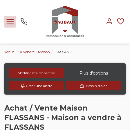
Accueil
A vendre
Maison
FLASSANS
Ventes
Locations
Plus d'options
Modifier ma recherche
Créer une alerte
Besoin d'aide
Expertise
Nos métiers
Achat / Vente Maison
FLASSANS - Maison a vendre à
L'agence
FLASSANS