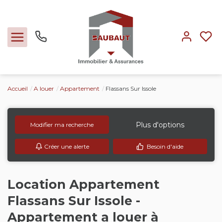
Accueil
A louer
Appartement
Flassans Sur Issole
Ventes
Locations
Plus d'options
Modifier ma recherche
Créer une alerte
Besoin d'aide
Expertise
Nos métiers
Location Appartement
Flassans Sur Issole -
L'agence
Appartement a louer à