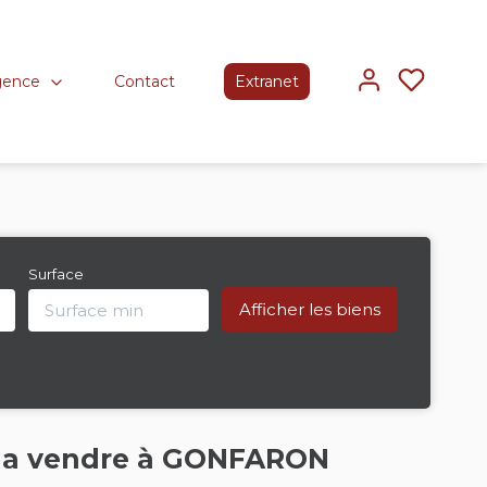
gence
Contact
Extranet
Surface
ge a vendre à GONFARON