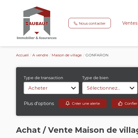
Ventes
Nous contacter
Accueil
A vendre
Maison de village
GONFARON
Type de transaction
Type de bien
Acheter
Sélectionnez...
Plus d'options
Créer une alerte
Confier
Achat / Vente Maison de vil