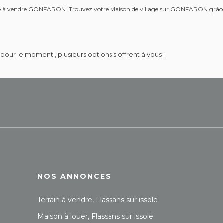
illage à vendre GONFARON. Trouvez votre Maison de village sur GONFARON gr
our le moment , plusieurs options s'offrent à vous :
NOS ANNONCES
Terrain à vendre, Flassans sur issole
Maison à louer, Flassans sur issole