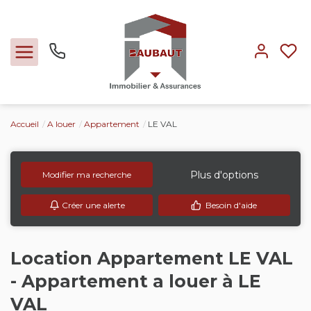
Accueil
A louer
Appartement
LE VAL
Ventes
Locations
Plus d'options
Modifier ma recherche
Créer une alerte
Besoin d'aide
Expertise
Nos métiers
Location Appartement LE VAL
- Appartement a louer à LE
L'agence
VAL