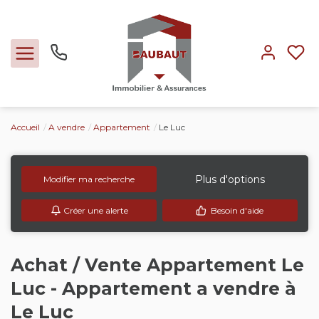
Accueil
A vendre
Appartement
Le Luc
Ventes
Locations
Plus d'options
Modifier ma recherche
Créer une alerte
Besoin d'aide
Expertise
Nos métiers
Achat / Vente Appartement Le
Luc - Appartement a vendre à
L'agence
Le Luc