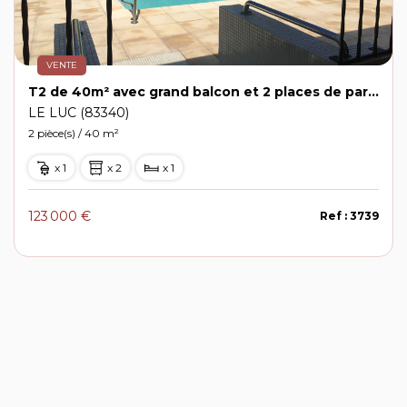
VENTE
T2 de 40m² avec grand balcon et 2 places de parking privatives dans une copropriété calme avec piscine
LE LUC (83340)
2 pièce(s) / 40 m²
x 1
x 2
x 1
123 000 €
Ref : 3739