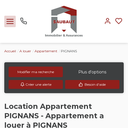
Accueil
A louer
Appartement
PIGNANS
Ventes
Locations
Plus d'options
Modifier ma recherche
Créer une alerte
Besoin d'aide
Expertise
Nos métiers
Location Appartement
PIGNANS - Appartement a
L'agence
louer à PIGNANS