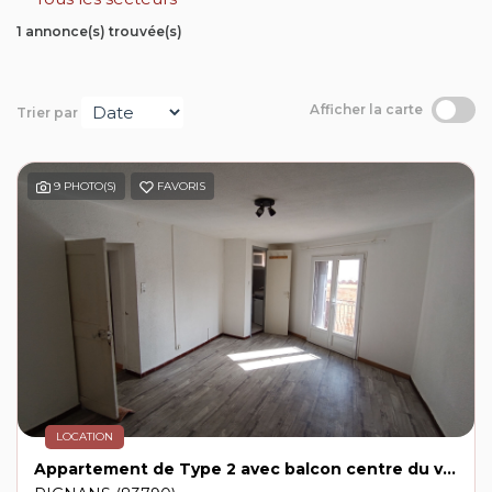
Contact
1 annonce(s) trouvée(s)
Extranet
Afficher la carte
Trier par
Estimation
9 PHOTO(S)
FAVORIS
Avis clients
LOCATION
Appartement de Type 2 avec balcon centre du village de PIGNANS 510€