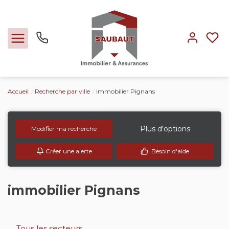
Accueil
Recherche par ville
immobilier Pignans
Ventes
Locations
Plus d'options
Modifier ma recherche
Créer une alerte
Besoin d'aide
Expertise
Nos métiers
immobilier Pignans
L'agence
Tous les secteurs