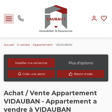
Accueil
A vendre
Appartement
VIDAUBAN
Ventes
Locations
Plus d'options
Modifier ma recherche
Créer une alerte
Besoin d'aide
Expertise
Nos métiers
Achat / Vente Appartement
VIDAUBAN - Appartement a
L'agence
vendre à VIDAUBAN